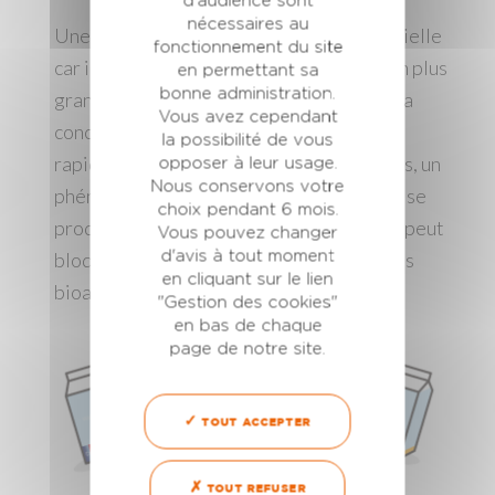
d'audience sont
nécessaires au
Une prise rapide de colostrum est essentielle
fonctionnement du site
car il contient des molécules présentes en plus
en permettant sa
bonne administration.
grande quantité que dans le lait mature. La
Vous avez cependant
concentration de ces molécules diminue
la possibilité de vous
rapidement. De plus, chez les nouveau-nés, un
opposer à leur usage.
Nous conservons votre
phénomène appelé fermeture intestinale se
choix pendant 6 mois.
produit dans les premières heures, ce qui peut
Vous pouvez changer
bloquer l’absorption de certains composés
d'avis à tout moment
en cliquant sur le lien
bioactifs dans le sang.
"Gestion des cookies"
en bas de chaque
page de notre site.
TOUT ACCEPTER
TOUT REFUSER