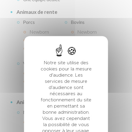
Animaux de rente
Porcs
Bovins
Newborn
Newborn
Repro
Repro
Perf
Volailles
Petits ruminants
Notre site utilise des
cookies pour la mesure
Newborn
Newborn
d'audience. Les
Perf
Repro
services de mesure
d'audience sont
nécessaires au
fonctionnement du site
Animaux de compagnie
en permettant sa
MyPet
Chevaux
bonne administration.
Vous avez cependant
Adulte
Junior
la possibilité de vous
Confort
opposer à leur usage.