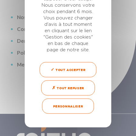
Nous conservons votre
choix pendant 6 mois.
Nos services
Vous pouvez changer
d'avis à tout moment
Contactez-nous
en cliquant sur le lien
"Gestion des cookies"
Demandez nos catalogues produits
en bas de chaque
page de notre site.
Politique de confidentialité
Mentions légales
TOUT ACCEPTER
TOUT REFUSER
PERSONNALISER