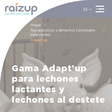
ES
EN
FR
Hogar
Nutracéuticos y alimentos funcionales
para cerdos
Adapt’up
Gama Adapt’up
para lechones
lactantes y
lechones al destete