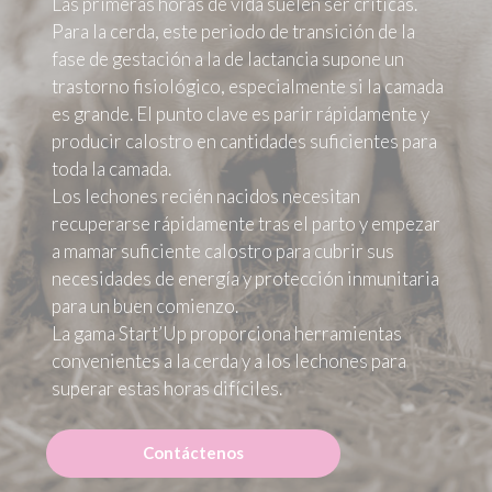
Las primeras horas de vida suelen ser críticas.
Para la cerda, este periodo de transición de la
fase de gestación a la de lactancia supone un
trastorno fisiológico, especialmente si la camada
es grande. El punto clave es parir rápidamente y
producir calostro en cantidades suficientes para
toda la camada.
Los lechones recién nacidos necesitan
recuperarse rápidamente tras el parto y empezar
a mamar suficiente calostro para cubrir sus
necesidades de energía y protección inmunitaria
para un buen comienzo.
La gama Start’Up proporciona herramientas
convenientes a la cerda y a los lechones para
superar estas horas difíciles.
Contáctenos