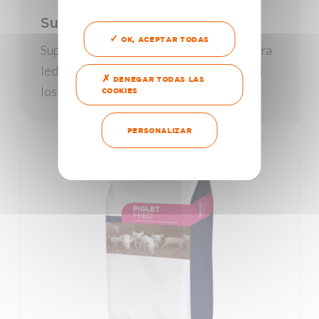
Super Crousty
OK, ACEPTAR TODAS
Super Crousty es un alimento premium para
lechones, desde los 10 días de edad hasta
DENEGAR TODAS LAS
los 7 kg.
COOKIES
PERSONALIZAR