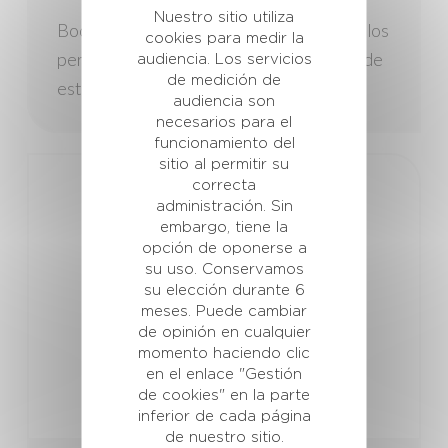
Nuestro sitio utiliza
Boosty’Wean ayuda a los cerdos durante los
cookies para medir la
periodos de adaptación y las situaciones de
audiencia. Los servicios
de medición de
estrés.
audiencia son
necesarios para el
funcionamiento del
sitio al permitir su
correcta
administración. Sin
embargo, tiene la
opción de oponerse a
su uso. Conservamos
su elección durante 6
meses. Puede cambiar
de opinión en cualquier
momento haciendo clic
en el enlace "Gestión
de cookies" en la parte
inferior de cada página
de nuestro sitio.