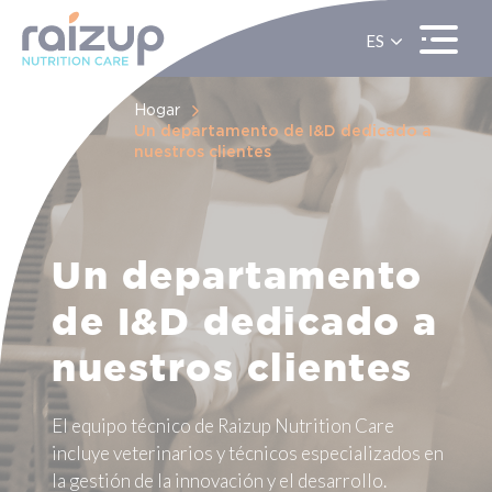
ES
EN
FR
Hogar
Un departamento de I&D dedicado a
nuestros clientes
Un departamento
de I&D dedicado a
nuestros clientes
El equipo técnico de Raizup Nutrition Care
incluye veterinarios y técnicos especializados en
la gestión de la innovación y el desarrollo.