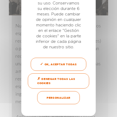
su uso. Conservamos
su elección durante 6
meses. Puede cambiar
de opinión en cualquier
Nuestros clientes pueden tener requisitos
momento haciendo clic
en el enlace "Gestión
especiales porque tienen acceso a
de cookies" en la parte
recursos específicos (ingredientes locales)
inferior de cada página
de nuestro sitio.
o porque están tratando de cumplir con un
requisito específico del mercado. Existe
una demanda creciente de fórmulas hechas
OK, ACEPTAR TODAS
a medida para aprovechar al máximo los
recursos locales (conocimientos
DENEGAR TODAS LAS
COOKIES
específicos de los agricultores,
ingredientes locales, requisitos del
PERSONALIZAR
mercado local).
Aplicación : FertiCrunch tiene una forma