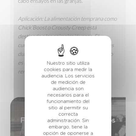
cabo ensayos en las granjas.
Aplicación: La alimentación temprana como
Chick’Boost o Crousty Creep está
destinada a los animales jóvenes. El
cumplimiento de los requisitos específicos
durante un período muy corto al principio
es un factor clave para el éxito del
Nuestro sitio utiliza
cookies para medir la
rendimiento en el futuro.
audiencia. Los servicios
de medición de
audiencia son
necesarios para el
funcionamiento del
sitio al permitir su
correcta
Formulación de productos
administración. Sin
embargo, tiene la
específicos
opción de oponerse a