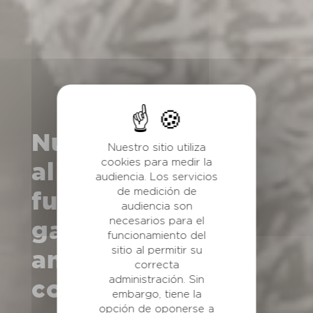
Nutracéuticos y
Nuestro sitio utiliza
cookies para medir la
alimentos
audiencia. Los servicios
de medición de
funcionales para
audiencia son
necesarios para el
ganado y
funcionamiento del
sitio al permitir su
animales de
correcta
administración. Sin
compañía
embargo, tiene la
opción de oponerse a