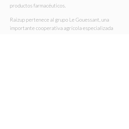
productos farmacéuticos.
Raizup pertenece al grupo Le Gouessant, una
importante cooperativa agrícola especializada
en piensos.
Todos los productos se fabrican en Francia bajo
las más altas normas de calidad
Nutracéuticos para ganado