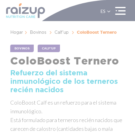
ES
EN
FR
ColoBoost Ternero
Hogar
Bovinos
Calf’up
BOVINOS
CALF’UP
ColoBoost Ternero
Refuerzo del sistema
inmunológico de los terneros
recién nacidos
ColoBoost Calf es un refuerzo para el sistema
inmunológico.
Está formulado para terneros recién nacidos que
carecen de calostro (cantidades bajas o mala