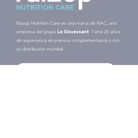
Raizup Nutrition Care es una marca de NAC, una
empresa del grupo
Le Gouessant
. Tiene 20 años
de experiencia en piensos complementarios y con
su distribución mundial.
Síganos
Aviso legal
Política de privacidad