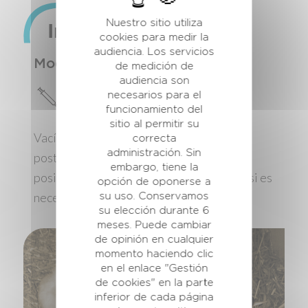
Nuestro sitio utiliza
Instrucciones de uso
cookies para medir la
audiencia. Los servicios
Modo de administración
de medición de
audiencia son
Aplicación oral directa
necesarios para el
funcionamiento del
sitio al permitir su
Vacíe una jeringa de 60 ml hacia la parte
correcta
administración. Sin
posterior de la boca del ternero, lo antes
embargo, tiene la
posible. Dé otra jeringa 6 horas después si es
opción de oponerse a
necesario.
su uso. Conservamos
su elección durante 6
meses. Puede cambiar
de opinión en cualquier
momento haciendo clic
en el enlace "Gestión
de cookies" en la parte
inferior de cada página